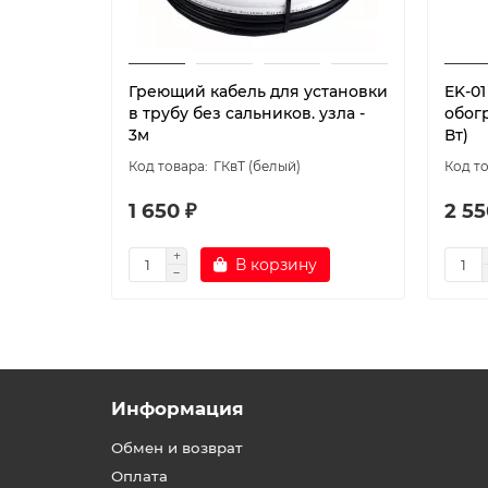
Греющий кабель для установки
EK-0
в трубу без сальников. узла -
обог
3м
Вт)
ГКвТ (белый)
1 650 ₽
2 55
В корзину
Информация
Обмен и возврат
Оплата