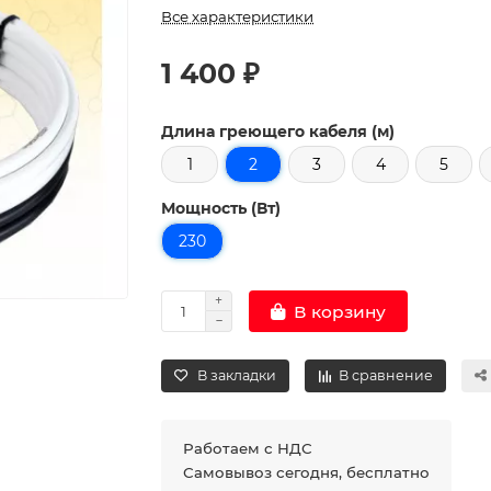
Все характеристики
1 400 ₽
Длина греющего кабеля (м)
1
2
3
4
5
Мощность (Вт)
230
В корзину
В закладки
В сравнение
Работаем с НДС
Самовывоз сегодня, бесплатно