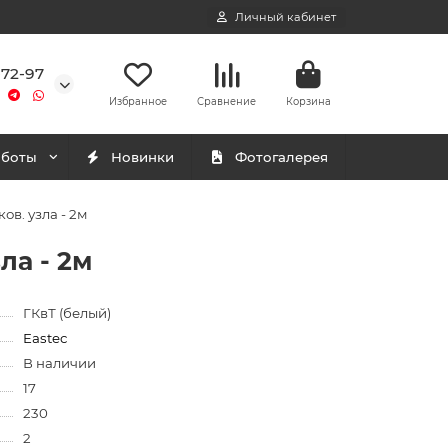
Личный кабинет
-72-97
Избранное
Сравнение
Корзина
аботы
Новинки
Фотогалерея
ов. узла - 2м
ла - 2м
ГКвТ (белый)
Eastec
В наличии
17
230
2