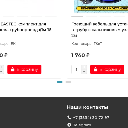
1 EASTEC комплект для
Греющий кабель для уста
рева трубопровода(1м-16
в трубу с сальниковым уз
2м
EK
ГКвТ
0 ₽
1 740 ₽
В корзину
В корзину
Наши контакты
+7 (3854) 30-72-97
Telegram