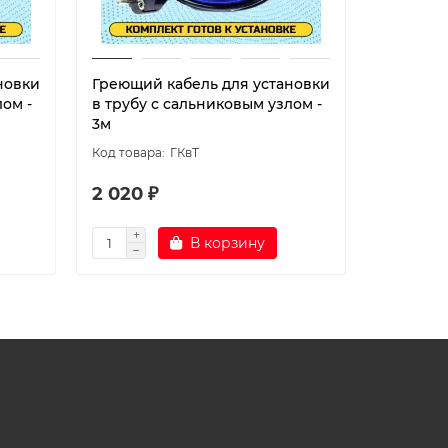
новки
Греющий кабель для установки
EMK-02 
лом -
в трубу с сальниковым узлом -
обогрев
3м
установк
ГКвТ
2 020 ₽
2 350 ₽
В корзину