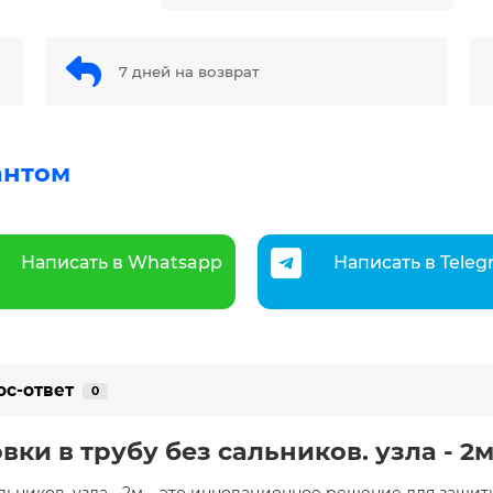
7 дней на возврат
антом
Написать в Whatsapp
Написать в Tele
ос-ответ
0
ки в трубу без сальников. узла - 2