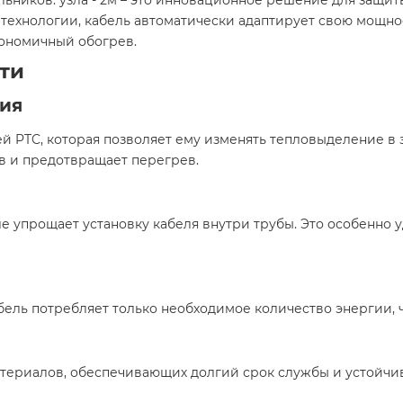
альников. узла - 2м – это инновационное решение для защи
технологии, кабель автоматически адаптирует свою мощно
ономичный обогрев.​
ти
ия
 PTC, которая позволяет ему изменять тепловыделение в
 и предотвращает перегрев.​
ле упрощает установку кабеля внутри трубы. Это особенн
ль потребляет только необходимое количество энергии, чт
атериалов, обеспечивающих долгий срок службы и устойчив