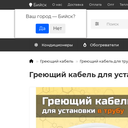
Бийск
О нас
Доставка
Оплата
Опт
Тепл
Ваш город —
Бийск
?
КАТАЛОГ
Кондиционеры
Обогреватели
Греющий кабель
Греющий кабель для тр
Греющий кабель для уста