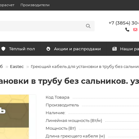
орасчет
Производители
+7 (3854) 30
Тёплый пол
Акции и распродажи
Наши р
уб
Eastec
Греющий кабель для установки в трубу без сальник
новки в трубу без сальников. уз
Код Товара
Производитель
Наличие:
Линейная мощность (Вт/м)
Мощность (Вт)
Длина греющего кабеля (м)