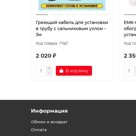
Греющий кабель для установки
EMK-
в трубу с сальниковым узлом -
обог
3м
устан
ГКвТ
2 020 ₽
2 35
В корзину
Информация
Обмен и возврат
Оплата