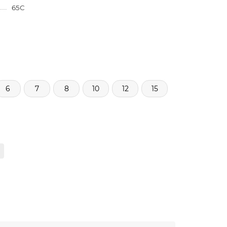
65С
6
7
8
10
12
15