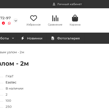
Личный кабинет
-72-97
Избранное
Сравнение
Корзина
аботы
Новинки
Фотогалерея
вым узлом - 2м
лом - 2м
ГКвТ
Eastec
В наличии
2
100
250