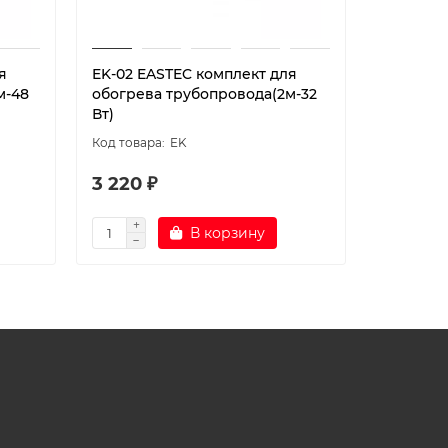
я
EK-02 EASTEC комплект для
EMK-01 
м-48
обогрева трубопровода(2м-32
обогрев
Вт)
установк
EK
3 220 ₽
1 970 ₽
В корзину