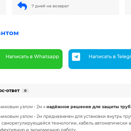
7 дней на возврат
антом
Написать в Whatsapp
Написать в Tele
ос-ответ
0
никовым узлом - 2м
– надёжное решение для защиты труб
ьниковым узлом - 2м предназначен для установки внутрь т
я саморегулирующейся технологии, кабель автоматически 
фективную и экономичную работу.​