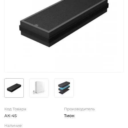
Код Товара
Производитель
АК-4S
Тион
Наличие: