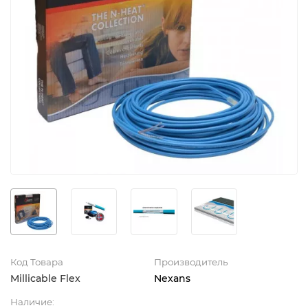
Код Товара
Производитель
Millicable Flex
Nexans
Наличие: