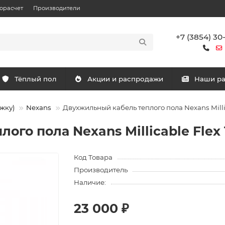
орасчет
Производители
+7 (3854) 30
Тёплый пол
Акции и распродажи
Наши р
жку)
Nexans
Двухжильный кабель теплого пола Nexans Millica
го пола Nexans Millicable Flex 15
Код Товара
Производитель
Наличие:
23 000 ₽