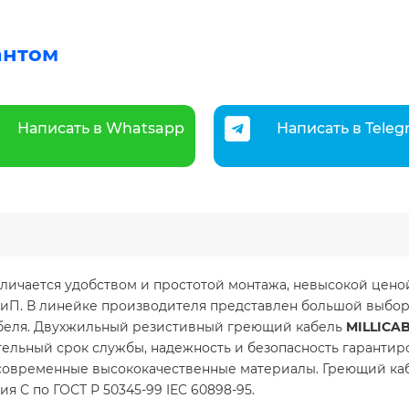
антом
Написать в Whatsapp
Написать в Tele
отличается удобством и простотой монтажа, невысокой цен
СНиП. В линейке производителя представлен большой выбо
абеля. Двухжильный резистивный греющий кабель
MILLICAB
тельный срок службы, надежность и безопасность гаранти
современные высококачественные материалы. Греющий ка
 C по ГОСТ Р 50345-99 IEC 60898-95.