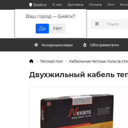
Бийск
О нас
Доставка
Оплата
Опт
Тепл
Ваш город —
Бийск
?
КАТАЛОГ
Кондиционеры
Обогреватели
Теплый пол
Кабельные тёплые полы (в стя
Двухжильный кабель тепло