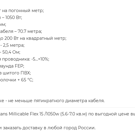
 на погонный метр;
– 1050 Вт;
мм;
беля – 70.7 метра;
о 200 Вт на квадратный метр;
 2,5 метра;
 50,4 Ом;
проводника: -5…+10%;
аунда FEP;
з шитого ПВХ;
лочки + 65 °C;
 - не меньше пятикратного диаметра кабеля.
s Millicable Flex 15 /1050w (5.6-7.0 кв.м) по выгодной цен
 заказать доставку в любой город России.