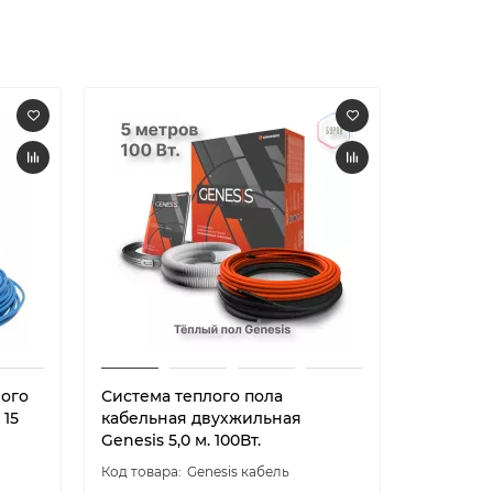
лого
Система теплого пола
Система 
 15
кабельная двухжильная
кабельн
Genesis 5,0 м. 100Вт.
Genesis 7
Genesis кабель