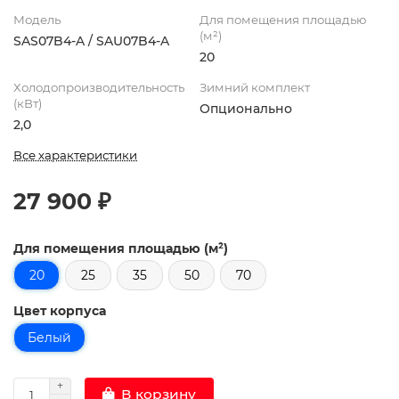
Модель
Для помещения площадью
(м²)
SAS07B4-A / SAU07B4-A
20
Холодопроизводительность
Зимний комплект
(кВт)
Опционально
2,0
Все характеристики
27 900 ₽
Для помещения площадью (м²)
20
25
35
50
70
Цвет корпуса
Белый
В корзину