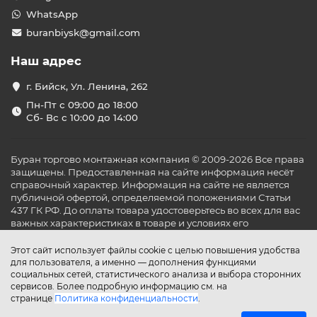
WhatsApp
buranbiysk@gmail.com
Наш адрес
г. Бийск, Ул. Ленина, 262
Пн-Пт с 09:00 до 18:00
Сб- Вс с 10:00 до 14:00
Буран торгово монтажная компания © 2009-2026 Все права
защищены. Предоставленная на сайте информация несёт
справочный характер. Информация на сайте не является
публичной офертой, определяемой положениями Статьи
437 ГК РФ. До оплаты товара удостоверьтесь во всех для вас
важных характеристиках в товаре и условиях его
эксплуатации.
Этот сайт использует файлы cookie с целью повышения удобства
для пользователя, а именно — дополнения функциями
социальных сетей, статистического анализа и выбора сторонних
сервисов. Более подробную информацию см. на
странице
Политика конфиденциальности
.