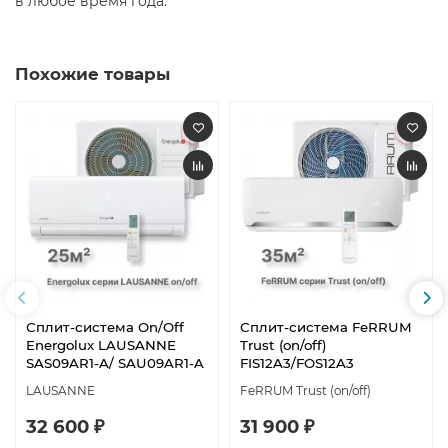
в любое время года.​
Похожие товары
Сплит-система On/Off
Сплит-система FeRRUM
Energolux LAUSANNE
Trust (on/off)
SAS09AR1-A/ SAU09AR1-A
FIS12A3/FOS12A3
LAUSANNE
FeRRUM Trust (on/off)
32 600 ₽
31 900 ₽