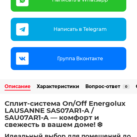
Написать в Telegram
Группа Вконтакте
Описание
Характеристики
Вопрос-ответ
0
Сплит-система On/Off Energolux
LAUSANNE SAS07AR1-A /
SAU07AR1-A — комфорт и
свежесть в вашем доме! ❄️
Идеальный выбор для помещений до