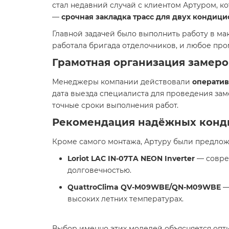
стал недавний случай с клиентом Артуром, к
—
срочная закладка трасс для двух кондиц
Главной задачей было выполнить работу в мак
работала бригада отделочников, и любое пр
Грамотная организация замеро
Менеджеры компании действовали
оператив
дата выезда специалиста для проведения зам
точные сроки выполнения работ.
Рекомендация надёжных конд
Кроме самого монтажа, Артуру были предло
Loriot LAC IN-07TA NEON Inverter
— совре
долговечностью.
QuattroClima QV-M09WBE/QN-M09WBE
—
высоких летних температурах.
Выбор именно этих моделей объясняется о