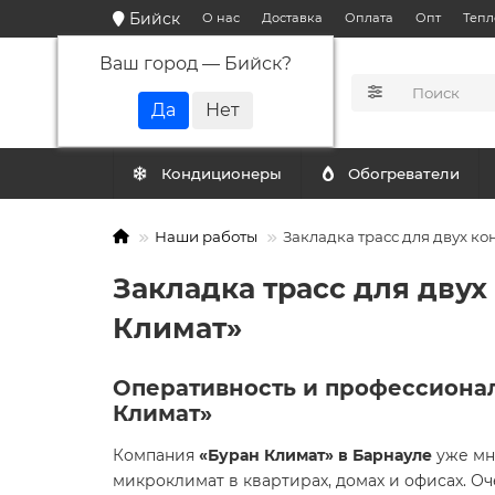
Бийск
О нас
Доставка
Оплата
Опт
Тепл
Ваш город —
Бийск
?
КАТАЛОГ
Кондиционеры
Обогреватели
Наши работы
Закладка трасс для двух к
Закладка трасс для дву
Климат»
Оперативность и профессионал
Климат»
Компания
«Буран Климат» в Барнауле
уже мн
микроклимат в квартирах, домах и офисах. 