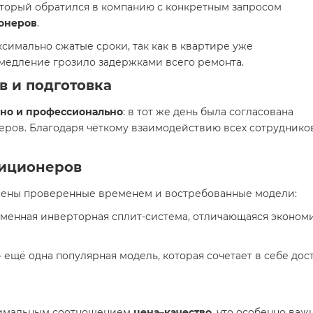
оторый обратился в компанию с конкретным запросом
ионеров
.
симально сжатые сроки, так как в квартире уже
омедление грозило задержками всего ремонта.
в и подготовка
но и профессионально
: в тот же день была согласована
еров. Благодаря чёткому взаимодействию всех сотруднико
иционеров
жены проверенные временем и востребованные модели:
менная инверторная сплит-система, отличающаяся эконом
 ещё одна популярная модель, которая сочетает в себе дос
птимальным соотношением
цена–качество
, что особенно ва