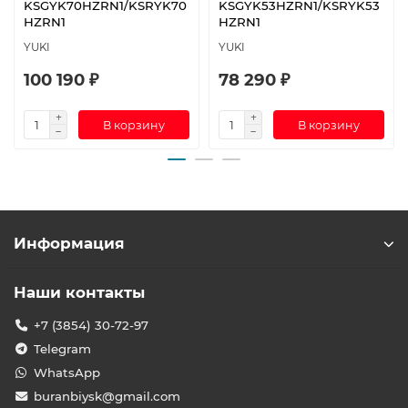
KSGYK70HZRN1/KSRYK70
KSGYK53HZRN1/KSRYK53
HZRN1
HZRN1
YUKI
YUKI
100 190 ₽
78 290 ₽
В корзину
В корзину
Информация
Наши контакты
+7 (3854) 30-72-97
Telegram
WhatsApp
buranbiysk@gmail.com