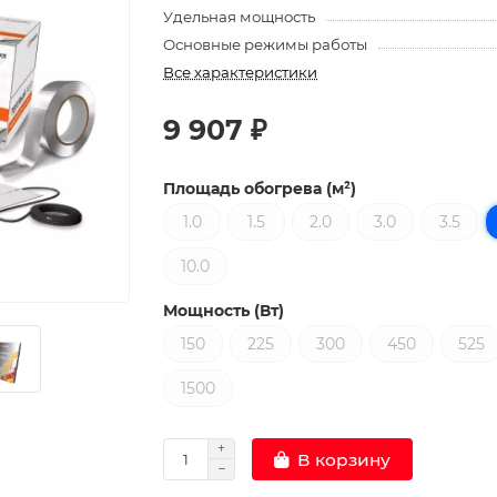
Удельная мощность
Основные режимы работы
Все характеристики
9 907 ₽
Площадь обогрева (м²)
1.0
1.5
2.0
3.0
3.5
10.0
Мощность (Вт)
150
225
300
450
525
1500
В корзину