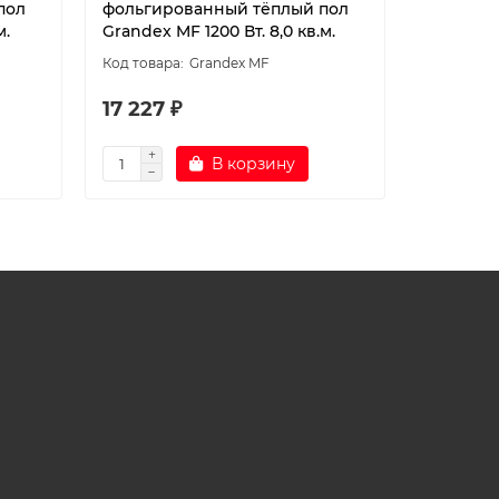
пол
фольгированный тёплый пол
фольгир
м.
Grandex MF 1200 Вт. 8,0 кв.м.
Grandex M
Grandex MF
17 227 ₽
20 554
В корзину