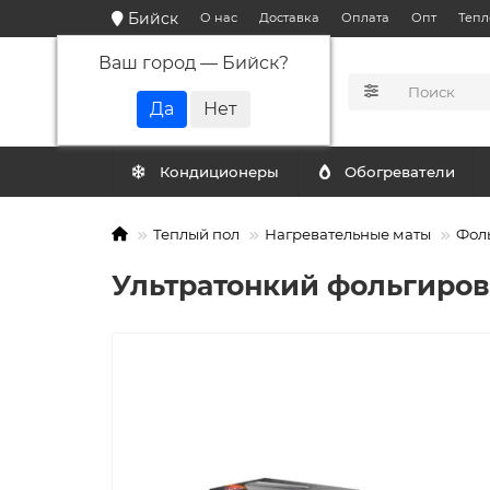
Бийск
О нас
Доставка
Оплата
Опт
Тепл
Ваш город —
Бийск
?
КАТАЛОГ
Кондиционеры
Обогреватели
Теплый пол
Нагревательные маты
Фол
Ультратонкий фольгирова