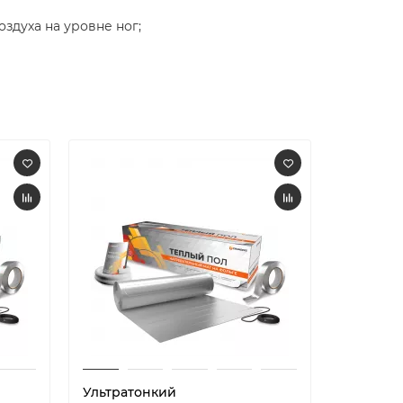
здуха на уровне ног;
Ультратонкий
Ультрат