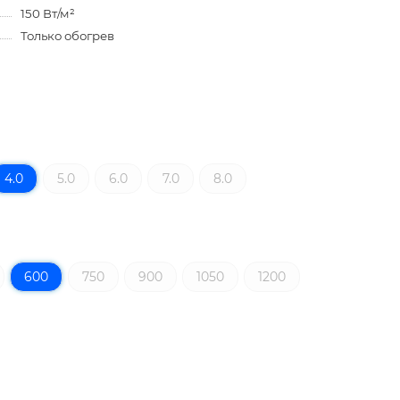
150 Вт/м²
Только обогрев
4.0
5.0
6.0
7.0
8.0
600
750
900
1050
1200