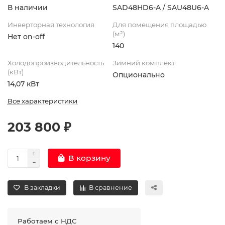
В наличии
SAD48HD6-A / SAU48U6-A
Инверторная технология
Для помещения площадью
(м²)
Нет on-off
140
Холодопроизводительность
Зимний комплект
(кВт)
Опционально
14,07 кВт
Все характеристики
203 800 ₽
В корзину
В закладки
В сравнение
Работаем с НДС