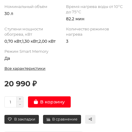
Номинальный объём
Время нагрева воды от 10°С
до 75°С
30 л
82.2 мин
Ступени мощности
Количество режимов
обогрева, кВт
нагрева
0,70 кВт,1,30 кВт,2,00 кВт
3
Режим Smart Memory
Да
Все характеристики
20 990 ₽
В корзину
В закладки
В сравнение