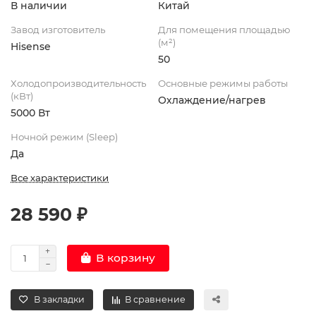
В наличии
Китай
Завод изготовитель
Для помещения площадью
(м²)
Hisense
50
Холодопроизводительность
Основные режимы работы
(кВт)
Охлаждение/нагрев
5000 Вт
Ночной режим (Sleep)
Да
Все характеристики
28 590 ₽
В корзину
В закладки
В сравнение