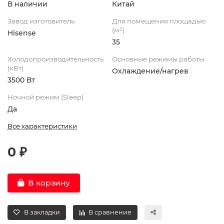
В наличии
Китай
Завод изготовитель
Для помещения площадью
(м²)
Hisense
35
Холодопроизводительность
Основные режимы работы
(кВт)
Охлаждение/нагрев
3500 Вт
Ночной режим (Sleep)
Да
Все характеристики
0 ₽
В корзину
В закладки
В сравнение