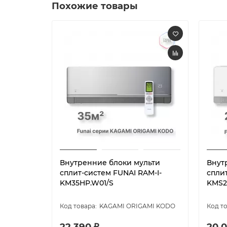
Похожие товары
Внутренние блоки мульти
Внут
сплит-систем FUNAI RAM-I-
спли
KM35HP.W01/S
KMS2
KAGAMI ORIGAMI KODO
22 390 ₽
20 0