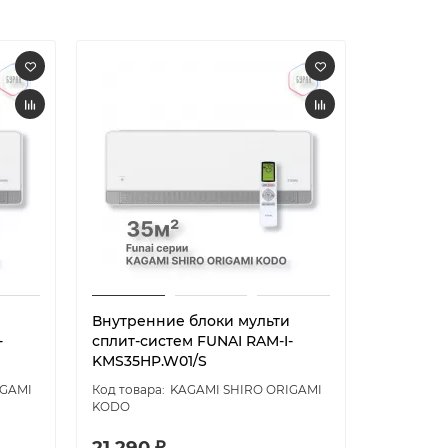
Внутренние блоки мульти
Внутрен
-
сплит-систем FUNAI RAM-I-
сплит-си
KMS35HP.W01/S
KMS50HP
IGAMI
KAGAMI SHIRO ORIGAMI
KODO
KODO
21 290 ₽
26 890