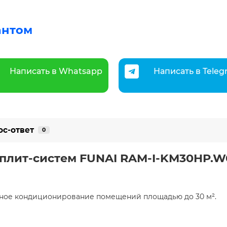
антом
Написать в Whatsapp
Написать в Tele
ос-ответ
0
плит-систем FUNAI RAM-I-KM30HP.W
ивное кондиционирование помещений площадью до 30 м².