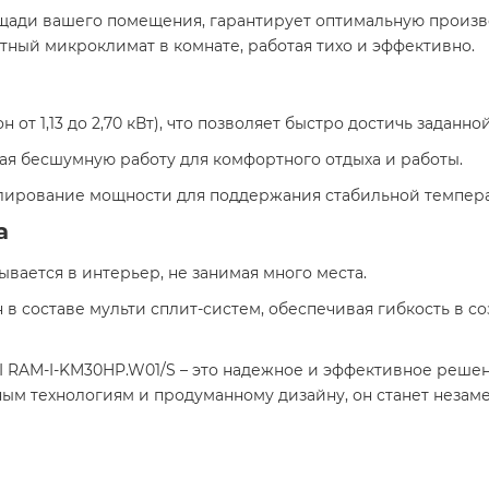
щади вашего помещения, гарантирует оптимальную произво
ый микроклимат в комнате, работая тихо и эффективно.
зон от 1,13 до 2,70 кВт), что позволяет быстро достичь задан
чивая бесшумную работу для комфортного отдыха и работы.
улирование мощности для поддержания стабильной темпер
а
ывается в интерьер, не занимая много места.
н в составе мульти сплит-систем, обеспечивая гибкость в 
I RAM-I-KM30HP.W01/S – это надежное и эффективное решен
ым технологиям и продуманному дизайну, он станет неза