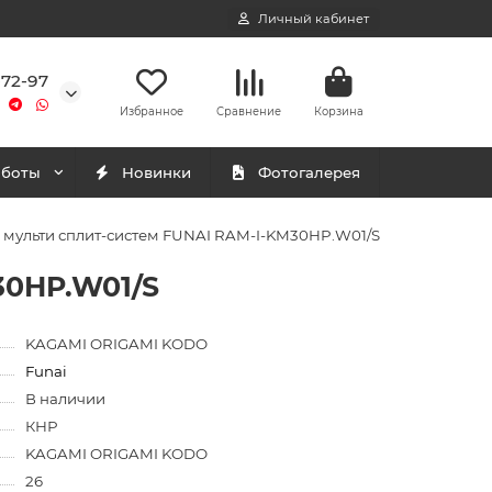
Личный кабинет
-72-97
Избранное
Сравнение
Корзина
аботы
Новинки
Фотогалерея
 мульти сплит-систем FUNAI RAM-I-KM30HP.W01/S
30HP.W01/S
KAGAMI ORIGAMI KODO
Funai
В наличии
КНР
KAGAMI ORIGAMI KODO
26