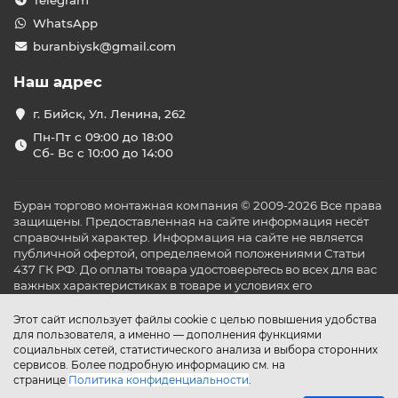
Telegram
WhatsApp
buranbiysk@gmail.com
Наш адрес
г. Бийск, Ул. Ленина, 262
Пн-Пт с 09:00 до 18:00
Сб- Вс с 10:00 до 14:00
Буран торгово монтажная компания © 2009-2026 Все права
защищены. Предоставленная на сайте информация несёт
справочный характер. Информация на сайте не является
публичной офертой, определяемой положениями Статьи
437 ГК РФ. До оплаты товара удостоверьтесь во всех для вас
важных характеристиках в товаре и условиях его
эксплуатации.
Этот сайт использует файлы cookie с целью повышения удобства
для пользователя, а именно — дополнения функциями
социальных сетей, статистического анализа и выбора сторонних
сервисов. Более подробную информацию см. на
странице
Политика конфиденциальности
.