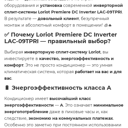
оборудования и
установка
современной
инверторной
сплит-системы Loriot Premiere DC Inverter LAC-09TPRI
.
В результате —
довольный клиент
, безупречный
монтаж и абсолютный комфорт в помещении! 🧊🔥
✅ Почему
Loriot Premiere DC Inverter
LAC-09TPRI
— правильный выбор?
Выбирая
инверторную сплит-систему Loriot
, вы
инвестируете в
качество, энергоэффективность и
комфорт
. Это не просто кондиционер — это умная
климатическая система, которая
работает на вас и для
вас
.
🔋
Энергоэффективность класса A
Кондиционер имеет
высочайший класс
энергоэффективности
—
A
. Это означает
минимальное
энергопотребление
даже в пиковые часы и, как
следствие,
экономию на коммунальных платежах
.
Особенно это заметно при постоянном использовании