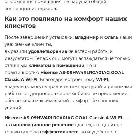
оформления помещения, не нарушая общей
концепции интерьера.
Как это повлияло на комфорт наших
клиентов
После завершения установки,
Владимир
и
Ольга
, наши
уважаемые клиенты,
выразили
удовлетворение
качеством работы и
результатом. Теперь они могут наслаждаться не только
отличным
климатом в помещении
, но и
практичностью
Hisense AS-09HW4RLRCA01AG GOAL
Classic A WI-FI
. Благодаря встроенному
WI-FI
,
владельцы могут управлять температурой и режимами
работы кондиционера через мобильное приложение,
обеспечивая максимальный комфорт без лишних
усилий.
Hisense AS-09HW4RLRCA01AG GOAL Classic A WI-FI
—
это
инновационное решение
для тех, кто ценит не
только высокую
эффективность
, но и удобство в