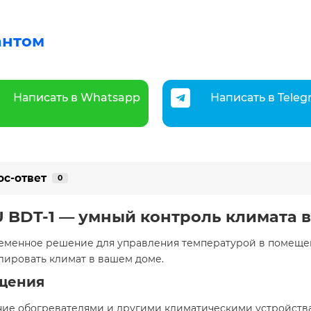
антом
Написать в Whatsapp
Написать в Tele
ос-ответ
0
 BDT-1 — умный контроль климата 
ременное решение для управления температурой в помеще
лировать климат в вашем доме.​
щения
ние обогревателями и другими климатическими устройствам