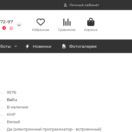
Личный кабинет
-72-97
Избранное
Сравнение
Корзина
аботы
Новинки
Фотогалерея
9576
Ballu
В наличии
КНР
Белый
Да (электронный программатор - встроенный)