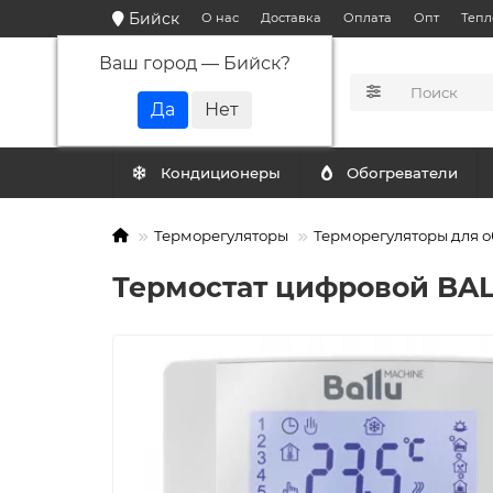
Бийск
О нас
Доставка
Оплата
Опт
Тепл
Ваш город —
Бийск
?
КАТАЛОГ
Кондиционеры
Обогреватели
Терморегуляторы
Терморегуляторы для о
Термостат цифровой BAL