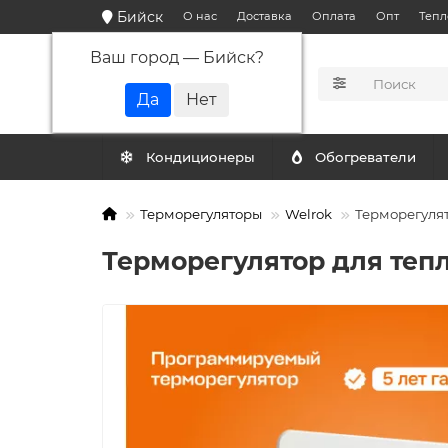
Бийск
О нас
Доставка
Оплата
Опт
Тепл
Ваш город —
Бийск
?
КАТАЛОГ
Кондиционеры
Обогреватели
Терморегуляторы
Welrok
Терморегулят
Терморегулятор для тепл