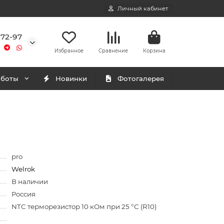
Личный кабинет
-72-97
Избранное
Сравнение
Корзина
аботы
Новинки
Фотогалерея
pro
Welrok
В наличии
Россия
NTC терморезистор 10 кОм при 25 °С (R10)