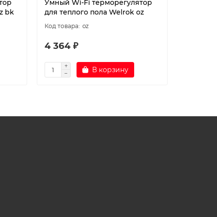
тор
Умный Wi-Fi терморегулятор
Умный W
z bk
для теплого пола Welrok oz
для тепл
oz
4 364 ₽
4 482 
В корзину