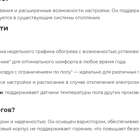
ьзования и расширенные возможности настройки. Он подде
уется в существующие системы отопления.​
ти
йка недельного графика обогрева с возможностью установк
дение" для оптимального комфорта в любое время года.
 и "воздух с ограничением по полу" — идеально для различны
 все настройки и расписание в случае отключения электроэ
ми
: поддерживает датчики температуры пола других производите
огов?
борки и надёжностью. Он оснащён варистором, обеспечиваю
ковый корпус не поддерживает горение, что повышает безоп