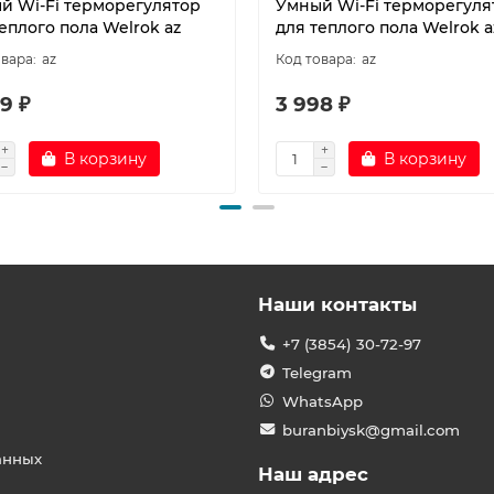
й Wi-Fi терморегулятор
Умный Wi-Fi терморегуля
еплого пола Welrok az
для теплого пола Welrok a
az
az
9 ₽
3 998 ₽
В корзину
В корзину
Наши контакты
+7 (3854) 30-72-97
Telegram
WhatsApp
buranbiysk@gmail.com
анных
Наш адрес