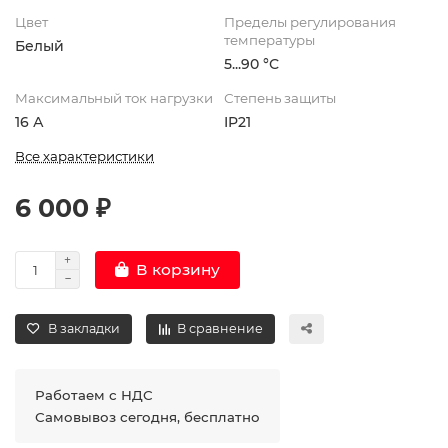
Цвет
Пределы регулирования
температуры
Белый
5...90 °С
Максимальный ток нагрузки
Степень защиты
16 А
IP21
Все характеристики
6 000 ₽
В корзину
В закладки
В сравнение
Работаем с НДС
Самовывоз сегодня, бесплатно