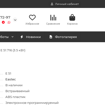
Личный кабинет
-72-97
Избранное
Сравнение
Корзина
аботы
Новинки
Фотогалерея
51.716 (3.5 кВт)
E 51
Eastec
В наличии
Встраиваемый
ABS пластик
Электронное программируемый