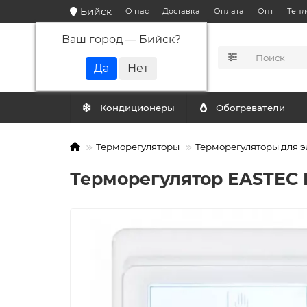
Бийск
О нас
Доставка
Оплата
Опт
Тепл
Ваш город —
Бийск
?
КАТАЛОГ
Кондиционеры
Обогреватели
Терморегуляторы
Терморегуляторы для э
Терморегулятор EASTEC E 