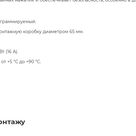
ограммируемый.​
онтажную коробку диаметром 65 мм.​
Вт (16 А).​
: от +5 °C до +90 °C.​
онтажу