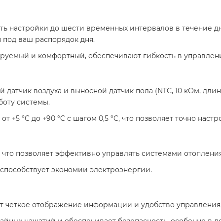
ть настройки до шести временных интервалов в течение дн
под ваш распорядок дня.​
ируемый и комфортный, обеспечивают гибкость в управлени
й датчик воздуха и выносной датчик пола (NTC, 10 кОм, дли
оту системы.​
: от +5 °C до +90 °C с шагом 0,5 °C, что позволяет точно нас
6 А), что позволяет эффективно управлять системами отоплен
то способствует экономии электроэнергии.​
ет четкое отображение информации и удобство управления,
чайных нажатий и обеспечивает безопасность, особенно в до