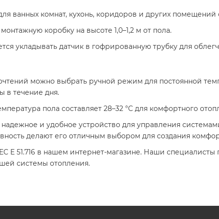
 для ванных комнат, кухонь, коридоров и других помещений
монтажную коробку на высоте 1,0–1,2 м от пола.​
ется укладывать датчик в гофрированную трубку для облег
дпочтений можно выбрать ручной режим для постоянной т
 в течение дня.​
емпература пола составляет 28–32 °C для комфортного отоп
это надежное и удобное устройство для управления системам
ивность делают его отличным выбором для создания комфор
C E 51.716 в нашем интернет-магазине. Наши специалисты 
шей системы отопления.​