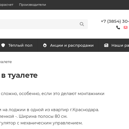
орасчет
Производители
+7 (3854) 30
Тёплый пол
Акции и распродажи
Наши р
уалете
в туалете
е сложно, особенно, если это делают монтажники
 на лоджии в одной из квартир г.Краснодара.
енкой -. Ширина полосы 80 см.
гулятор с механическим управлением.