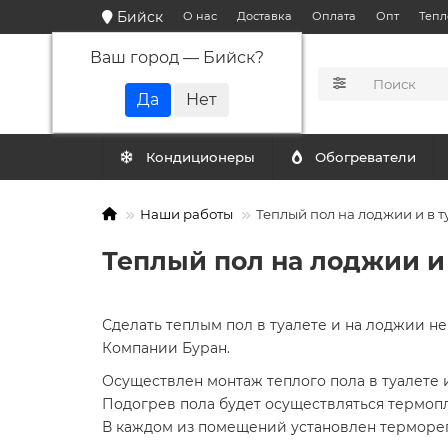
Бийск
О нас
Доставка
Оплата
Опт
Тепл
Ваш город —
Бийск
?
КАТАЛОГ
Кондиционеры
Обогреватели
Наши работы
Теплый пол на лоджии и в т
Теплый пол на лоджии и 
Сделать теплым пол в туалете и на лоджии н
Компании Буран.
Осуществлен монтаж теплого пола в туалете и
Подогрев пола будет осуществляться термопл
В каждом из помещений установлен терморе