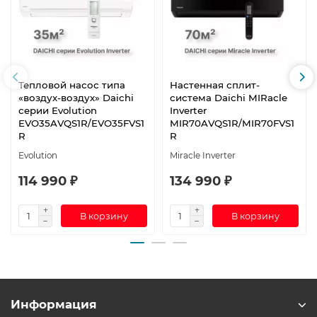
Тепловой насос типа
Настенная сплит-
«воздух-воздух» Daichi
система Daichi MIRacle
серии Evolution
Inverter
EVO35AVQS1R/EVO35FVS1
MIR70AVQS1R/MIR70FVS1
R
R
Evolution
Miracle Inverter
114 990 ₽
134 990 ₽
В корзину
В корзину
Информация