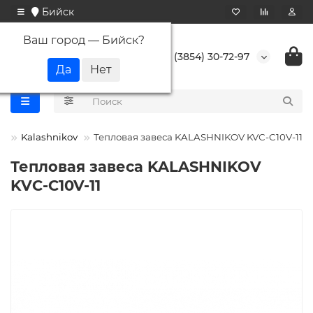
Бийск
Ваш город —
Бийск
?
+7 (3854) 30-72-97
ы
Kalashnikov
Тепловая завеса KALASHNIKOV KVС-C10V-11
Тепловая завеса KALASHNIKOV
KVС-C10V-11