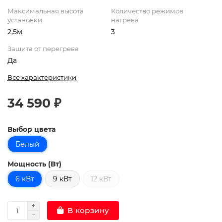
Максимальная высота
Количество режимов
установки
нагрева
2,5м
3
Защита от перегрева
Да
Все характеристики
34 590 ₽
Выбор цвета
Белый
Мощность (Вт)
6 кВт
9 кВт
12 кВт
В корзину