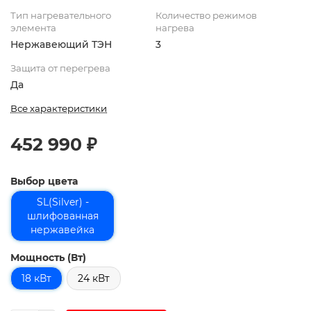
Тип нагревательного
Количество режимов
элемента
нагрева
Нержавеющий ТЭН
3
Защита от перегрева
Да
Все характеристики
452 990 ₽
Выбор цвета
SL(Silver) -
шлифованная
нержавейка
Мощность (Вт)
18 кВт
24 кВт