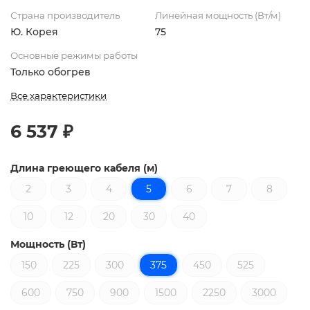
Страна производитель
Линейная мощность (Вт/м)
Ю. Корея
75
Основные режимы работы
Только обогрев
Все характеристики
6 537 ₽
Длина греющего кабеля (м)
2
3
4
5
6
7
8
10
12
20
30
40
Мощность (Вт)
150
225
300
375
450
525
600
750
900
1500
2250
3000