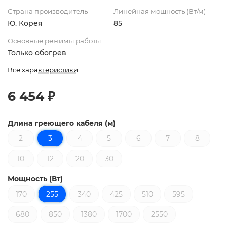
Страна производитель
Линейная мощность (Вт/м)
Ю. Корея
85
Основные режимы работы
Только обогрев
Все характеристики
6 454 ₽
Длина греющего кабеля (м)
2
3
4
5
6
7
8
10
12
20
30
Мощность (Вт)
170
255
340
425
510
595
680
850
1380
1700
2550