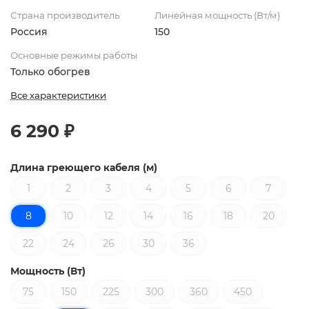
Страна производитель
Линейная мощность (Вт/м)
Россия
150
Основные режимы работы
Только обогрев
Все характеристики
6 290 ₽
Длина греющего кабеля (м)
1
2
3
4
5
6
7
8
10
12
14
16
18
20
22
24
26
30
36
Мощность (Вт)
75
150
225
300
360
450