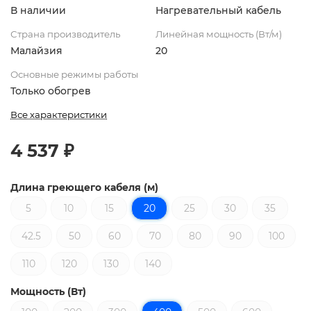
В наличии
Нагревательный кабель
Страна производитель
Линейная мощность (Вт/м)
Малайзия
20
Основные режимы работы
Только обогрев
Все характеристики
4 537 ₽
Длина греющего кабеля (м)
5
10
15
20
25
30
35
42.5
50
60
70
80
90
100
110
120
130
140
Мощность (Вт)