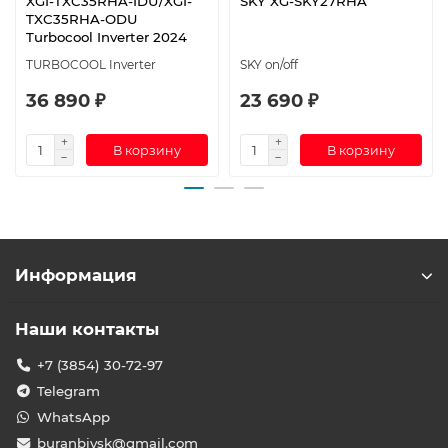
XGI-TXC35RHA-IDU/XGI-
SKY XG-SKY27RHA
TXC35RHA-ODU
Turbocool Inverter 2024
TURBOCOOL Inverter
SKY on/off
36 890 ₽
23 690 ₽
В корзину
В корзину
Информация
Наши контакты
+7 (3854) 30-72-97
Telegram
WhatsApp
buranbiysk@gmail.com