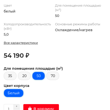
Цвет
Для помещения площадью
(м²)
белый
50
Холодопроизводительность
Основные режимы работы
(кВт)
Охлаждение/нагрев
5,0
Все характеристики
54 190 ₽
Для помещения площадью (м²)
35
20
50
70
Цвет корпуса
Белый
В корзину