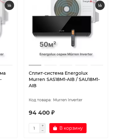
ема
Сплит-система Energolux
Сплит-си
-
Murren SAS18M1-AIB / SAU18M1-
Lugano i
AIB
SAU18DL1
Murren Inverter
94 400 ₽
106 70
В корзину