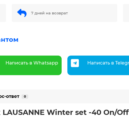
7 дней на возврат
антом
Написать в Whatsapp
Написать в Tele
ос-ответ
0
 LAUSANNE Winter set -40 On/Of