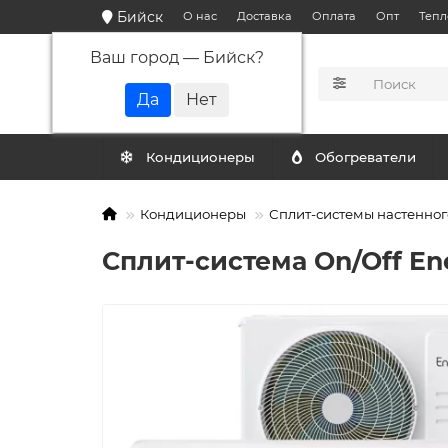
Бийск
О нас
Доставка
Оплата
Опт
Тепл
Ваш город —
Бийск
?
КАТАЛОГ
Кондиционеры
Обогреватели
Кондиционеры
Сплит-системы настенног
Сплит-система On/Off E