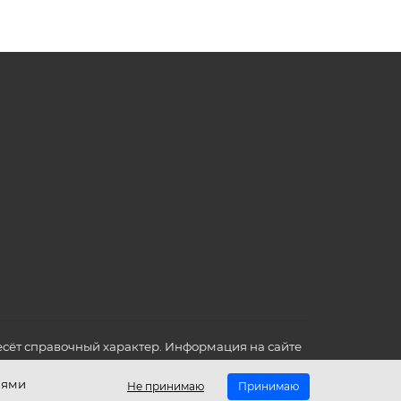
сёт справочный характер. Информация на сайте
о всех для вас важных характеристиках в товаре
иями
Не принимаю
Принимаю