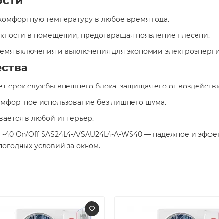
ости
комфортную температуру в любое время года.​
ажности в помещении, предотвращая появление плесени.​
емя включения и выключения для экономии электроэнергии
ства
ет срок службы внешнего блока, защищая его от воздейств
омфортное использование без лишнего шума.​
вается в любой интерьер.​
et -40 On/Off SAS24L4-A/SAU24L4-A-WS40 — надежное и эфф
огодных условий за окном.​