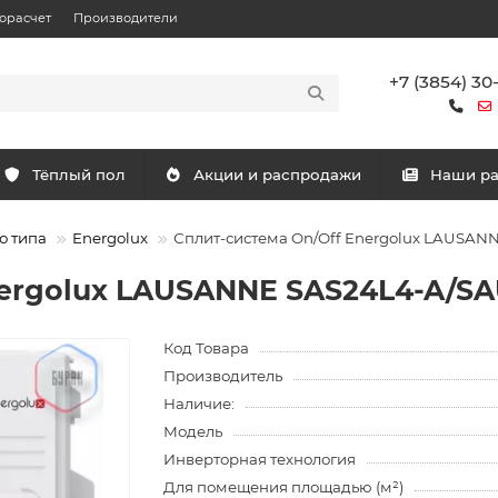
орасчет
Производители
+7 (3854) 30
Тёплый пол
Акции и распродажи
Наши р
о типа
Energolux
Сплит-система On/Off Energolux LAUSA
nergolux LAUSANNE SAS24L4-A/S
Код Товара
Производитель
Наличие:
Модель
Инверторная технология
Для помещения площадью (м²)