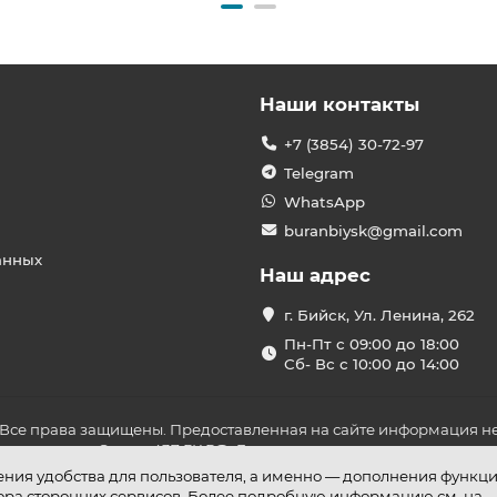
Наши контакты
+7 (3854) 30-72-97
Telegram
WhatsApp
buranbiysk@gmail.com
анных
Наш адрес
г. Бийск, Ул. Ленина, 262
Пн-Пт с 09:00 до 18:00
Сб- Вс с 10:00 до 14:00
 Все права защищены. Предоставленная на сайте информация не
ложениями Статьи 437 ГК РФ. До оплаты товара удостоверьтесь в
шения удобства для пользователя, а именно — дополнения функц
бора сторонних сервисов. Более подробную информацию см. на