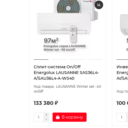
Сплит-система On/Off
Инве
Energolux LAUSANNE SAS36L4-
Ener
A/SAU36L4-A-WS40
AI/SA
LAUSANNE Winter set -40
on/off
133 380 ₽
100 
В корзину