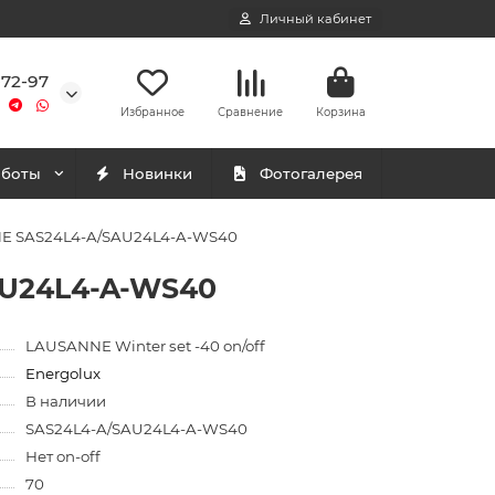
Личный кабинет
-72-97
Избранное
Сравнение
Корзина
аботы
Новинки
Фотогалерея
NNE SAS24L4-A/SAU24L4-A-WS40
AU24L4-A-WS40
LAUSANNE Winter set -40 on/off
Energolux
В наличии
SAS24L4-A/SAU24L4-A-WS40
Нет on-off
70