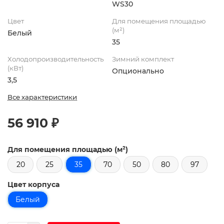
WS30
Цвет
Для помещения площадью
(м²)
Белый
35
Холодопроизводительность
Зимний комплект
(кВт)
Опционально
3,5
Все характеристики
56 910 ₽
Для помещения площадью (м²)
20
25
35
70
50
80
97
Цвет корпуса
Белый