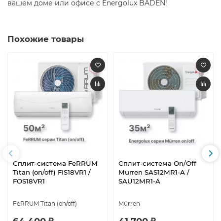
вашем доме или офисе с Energolux BADEN!​
Похожие товары
Сплит-система FeRRUM
Сплит-система On/Off
Titan (on/off) FIS18VR1 /
Murren SAS12MR1-A /
FOS18VR1
SAU12MR1-A
FeRRUM Titan (on/off)
Mürren