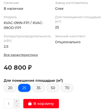
Наличие:
Завод изготовитель
В наличии
Gree
Модель
Для помещения площадью
(м²)
KVAC-09IN-FP1 / KVAC-
25
09OD-FP1
Холодопроизводительность
Зимний комплект
(кВт)
Опционально
2,5
Все характеристики
40 800 ₽
Для помещения площадью (м²)
20
25
35
50
70
В корзину