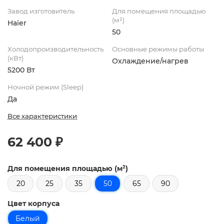
Завод изготовитель
Для помещения площадью
(м²)
Haier
50
Холодопроизводительность
Основные режимы работы
(кВт)
Охлаждение/нагрев
5200 Вт
Ночной режим (Sleep)
Да
Все характеристики
62 400 ₽
Для помещения площадью (м²)
20
25
35
50
65
90
Цвет корпуса
Белый