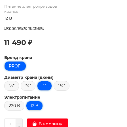
Питание электроприводов
кранов
12 В
Все характеристики
11 490 ₽
Бренд крана
PROFI
Диаметр крана (дюйм)
½"
¾"
1"
1¼"
Электропитание
220 В
12 В
В корзину