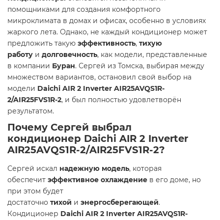
помощниками для создания комфортного
микроклимата в домах и офисах, особенно в условиях
жаркого лета. Однако, не каждый кондиционер может
предложить такую
эффективность
,
тихую
работу
и
долговечность
, как модели, представленные
в компании
Буран
. Сергей из Томска, выбирая между
множеством вариантов, остановил свой выбор на
модели
Daichi AIR 2 Inverter AIR25AVQS1R-
2/AIR25FVS1R-2
, и был полностью удовлетворён
результатом.
Почему Сергей выбрал
кондиционер
Daichi AIR 2 Inverter
AIR25AVQS1R-2/AIR25FVS1R-2
?
Сергей искал
надежную модель
, которая
обеспечит
эффективное охлаждение
в его доме, но
при этом будет
достаточно
тихой
и
энергосберегающей
.
Кондиционер
Daichi AIR 2 Inverter AIR25AVQS1R-