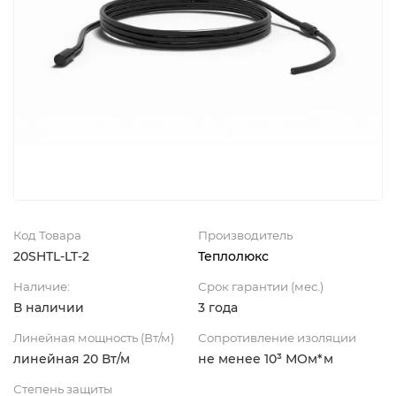
Код Товара
Производитель
20SHTL-LT-2
Теплолюкс
Наличие:
Срок гарантии (мес.)
В наличии
3 года
Линейная мощность (Вт/м)
Сопротивление изоляции
линейная 20 Вт/м
не менее 10³ МОм*м
Степень защиты