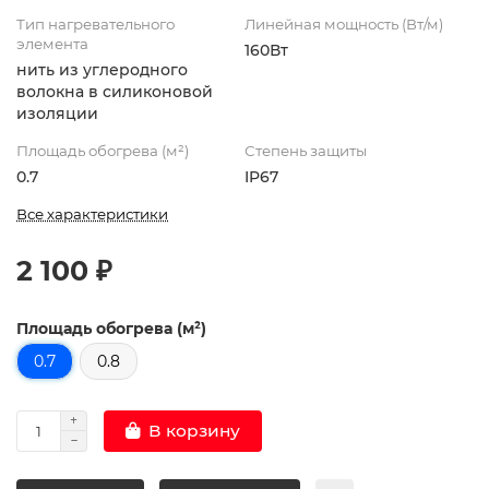
Тип нагревательного
Линейная мощность (Вт/м)
элемента
160Вт
нить из углеродного
волокна в силиконовой
изоляции
Площадь обогрева (м²)
Степень защиты
0.7
IP67
Все характеристики
2 100 ₽
Площадь обогрева (м²)
0.7
0.8
В корзину