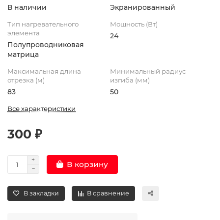
В наличии
Экранированный
Тип нагревательного
Мощность (Вт)
элемента
24
Полупроводниковая
матрица
Максимальная длина
Минимальный радиус
отрезка (м)
изгиба (мм)
83
50
Все характеристики
300 ₽
В корзину
В закладки
В сравнение