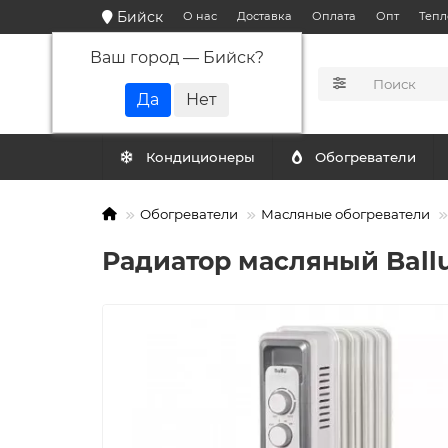
Бийск
О нас
Доставка
Оплата
Опт
Тепл
Ваш город —
Бийск
?
КАТАЛОГ
Кондиционеры
Обогреватели
Обогреватели
Масляные обогреватели
Радиатор масляный Ball