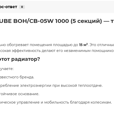
ос-ответ
0
UBE BOH/CB-05W 1000 (5 секций) — 
льно обогревает помещения площадью до
15 м²
. Это отличны
сокая эффективность делают его незаменимым помощником 
этот радиатор?
чаете:​
звестного бренда.
требление электроэнергии при высокой теплоотдаче.
стойчивое основание.
ническое управление и мобильность благодаря колесикам.​