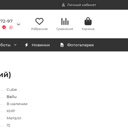
Личный кабинет
-72-97
Избранное
Сравнение
Корзина
аботы
Новинки
Фотогалерея
ий)
Cube
Ballu
В наличии
КНР
Металл
15