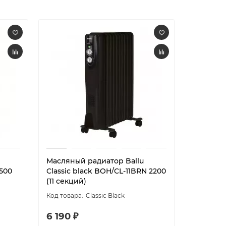
Масляный радиатор Ballu
Радиато
500
Classic black BOH/CL-11BRN 2200
Comfort
(11 секций)
(5 секци
Classic Black
6 190 ₽
3 890 