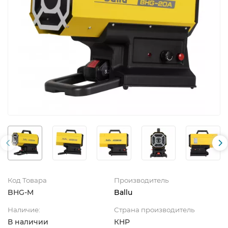
Код Товара
Производитель
BHG-M
Ballu
Наличие:
Страна производитель
В наличии
КНР