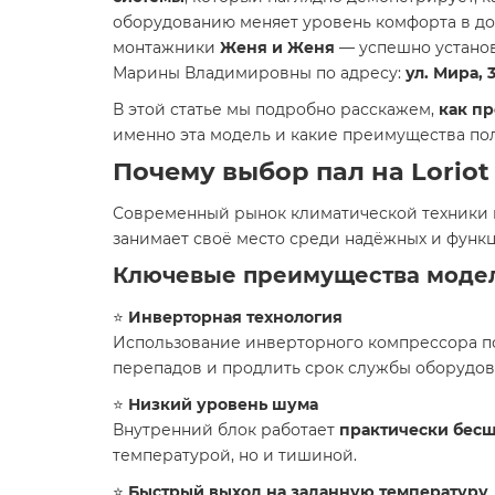
оборудованию меняет уровень комфорта в д
монтажники
Женя и Женя
— успешно устан
Марины Владимировны по адресу:
ул. Мира, 
В этой статье мы подробно расскажем,
как п
именно эта модель и какие преимущества по
Почему выбор пал на Loriot
Современный рынок климатической техники п
занимает своё место среди надёжных и функ
Ключевые преимущества моде
⭐
Инверторная технология
Использование инверторного компрессора п
перепадов и продлить срок службы оборудов
⭐
Низкий уровень шума
Внутренний блок работает
практически бес
температурой, но и тишиной.
⭐
Быстрый выход на заданную температуру