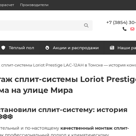
орасчет
Производители
+7 (3854) 30
Тёплый пол
Акции и распродажи
Наши р
плит-системы Loriot Prestige LAC-12AH в Томске — история ко
ж сплит-системы Loriot Prestig
ма на улице Мира
тановили сплит-систему: история
❄️❄️
ательный и по-настоящему
качественный монтаж сплит-
как профессиональный подход к климатическому