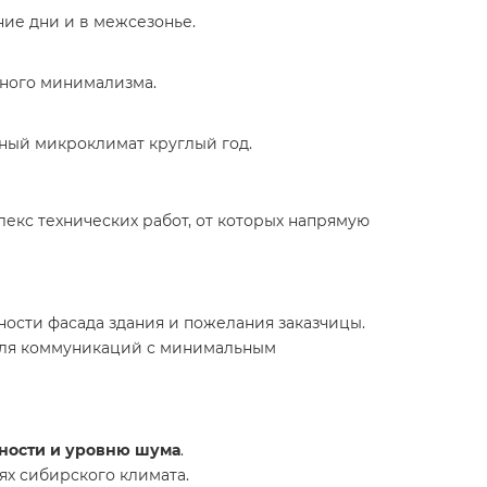
ние дни и в межсезонье.
нного минимализма.
ьный микроклимат круглый год.
лекс технических работ, от которых напрямую
нности фасада здания и пожелания заказчицы.
 для коммуникаций с минимальным
сности и уровню шума
.
ях сибирского климата.