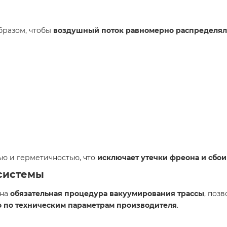
бразом, чтобы
воздушный поток равномерно распределя
ью и герметичностью, что
исключает утечки фреона и сбои
 системы
ена
обязательная процедура вакуумирования трассы
, поз
о по техническим параметрам производителя
.