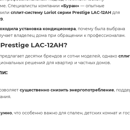
оме. Специалисты компании
«Буран»
— опытные
овили
сплит-систему Loriot серии Prestige LAC-12AH
для
39
.
роходила установка кондиционера
, почему была выбрана
лучает владелец дома при обращении к профессионалам.
 Prestige LAC-12AH?
редлагает десятки брендов и сотни моделей, однако
сплит
циональных решений для квартир и частных домов.
ли:
озволяет
существенно снизить энергопотребление
, подд
ания.
шумно
, что особенно важно для спален, детских комнат и г