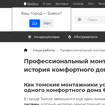
Бийск
О нас
Доставка
Оплата
Опт
Тепл
Ваш город —
Бийск
?
КАТАЛОГ
Кондиционеры
Обогреватели
Наши работы
Профессиональный монтаж с
Профессиональный монта
история комфортного до
Как томские монтажники ус
одного комфортного дома ❄️
В городе Томске завершился ещё один показ
системы
, который наглядно демонстрирует, 