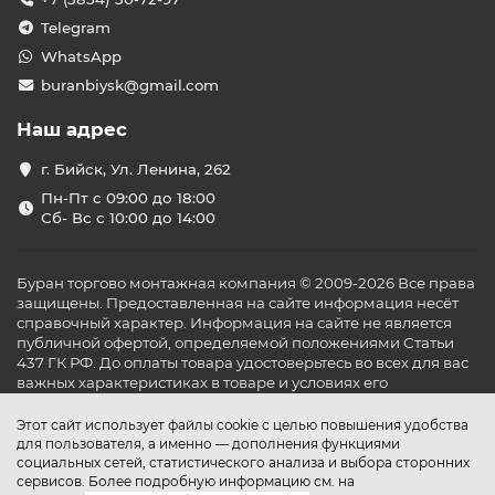
Telegram
WhatsApp
buranbiysk@gmail.com
Наш адрес
г. Бийск, Ул. Ленина, 262
Пн-Пт с 09:00 до 18:00
Сб- Вс с 10:00 до 14:00
Буран торгово монтажная компания © 2009-2026 Все права
защищены. Предоставленная на сайте информация несёт
справочный характер. Информация на сайте не является
публичной офертой, определяемой положениями Статьи
437 ГК РФ. До оплаты товара удостоверьтесь во всех для вас
важных характеристиках в товаре и условиях его
эксплуатации.
Этот сайт использует файлы cookie с целью повышения удобства
для пользователя, а именно — дополнения функциями
социальных сетей, статистического анализа и выбора сторонних
сервисов. Более подробную информацию см. на