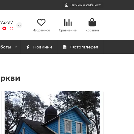
Личный кабинет
-72-97
Избранное
Сравнение
Корзина
аботы
Новинки
Фотогалерея
еркви