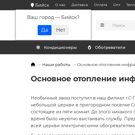
Бийск
О нас
Доставка
Оплата
Опт
Тепл
Ваш город —
Бийск
?
КАТАЛОГ
Кондиционеры
Обогреватели
Наши работы
Основное отопление инфр
Основное отопление ин
Необычный заказ поступил в наш филиал г.С-
небольшой церкви в пригородном поселке Со
состоящее из пяти комнат. До этого никакого
время было неуютно выстаивать службу. Пре
всей церкви электрическими обогревателям