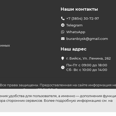
Наши контакты
+7 (3854) 30-72-97
Telegram
WhatsApp
buranbiysk@gmail.com
анных
Наш адрес
г. Бийск, Ул. Ленина, 262
Пн-Пт с 09:00 до 18:00
Сб- Вс с 10:00 до 14:00
 Все права защищены. Предоставленная на сайте информация не
ложениями Статьи 437 ГК РФ. До оплаты товара удостоверьтесь в
шения удобства для пользователя, а именно — дополнения функц
бора сторонних сервисов. Более подробную информацию см. на