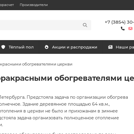
орасчет
Производители
+7 (3854) 30
Тёплый пол
Акции и распродажи
Наши р
акрасными обогревателями церкви
фракрасными обогревателями ц
Петербурга. Предстояла задача по организации обогрева
лнечное. Здание деревянное площадью 64 кв.м.,
 отопления в церкви не было и прихожанам в зимнее
дстояла задача организовать полноценное отопление
и.