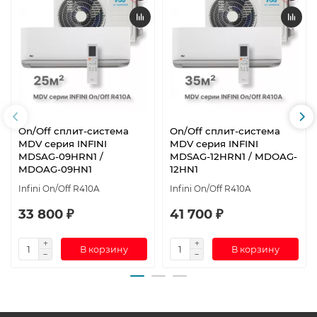
On/Off cплит-система
On/Off cплит-система
MDV серия INFINI
MDV серия INFINI
MDSAG-09HRN1 /
MDSAG-12HRN1 / MDOAG-
MDOAG-09HN1
12HN1
Infini On/Off R410A
Infini On/Off R410A
33 800 ₽
41 700 ₽
В корзину
В корзину