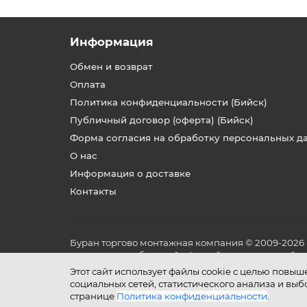
Информация
Обмен и возврат
Оплата
Политика конфиденциальности (Бийск)
Публичный договор (оферта) (Бийск)
Форма согласия на обработку персональных д
О нас
Информация о доставке
Контакты
Буран торгово монтажная компания © 2009-2026
не является публичной офертой, определяемой по
и условиях его эксплуатации.
Этот сайт использует файлы cookie с целью повы
социальных сетей, статистического анализа и вы
странице
Политика конфиденциальности
.