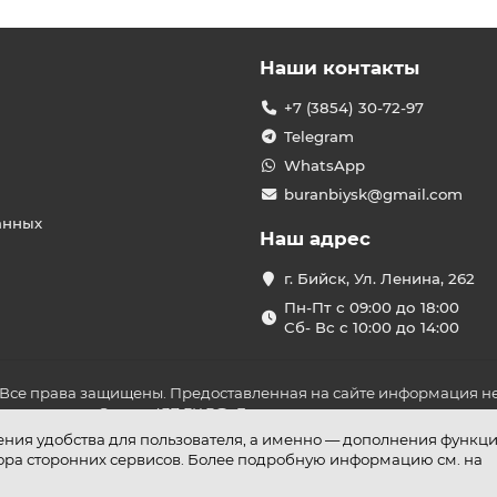
Наши контакты
+7 (3854) 30-72-97
Telegram
WhatsApp
buranbiysk@gmail.com
анных
Наш адрес
г. Бийск, Ул. Ленина, 262
Пн-Пт с 09:00 до 18:00
Сб- Вс с 10:00 до 14:00
 Все права защищены. Предоставленная на сайте информация не
ложениями Статьи 437 ГК РФ. До оплаты товара удостоверьтесь в
шения удобства для пользователя, а именно — дополнения функц
бора сторонних сервисов. Более подробную информацию см. на