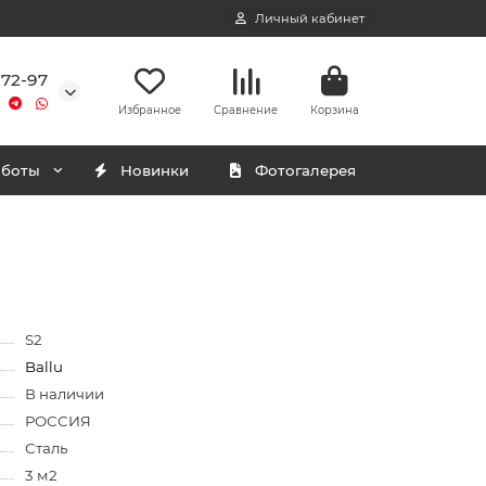
Личный кабинет
-72-97
Избранное
Сравнение
Корзина
аботы
Новинки
Фотогалерея
S2
Ballu
В наличии
РОССИЯ
Сталь
3 м2