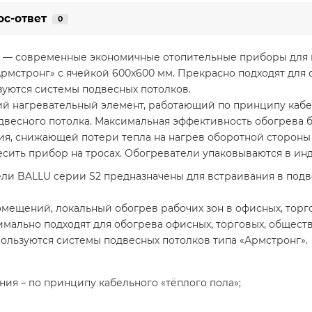
ос-ответ
0
 — современные экономичные отопительные приборы для 
Армстронг» с ячейкой 600х600 мм. Прекрасно подходят для
зуются системы подвесных потолков.
й нагревательный элемент, работающий по принципу кабел
одвесного потолка. Максимальная эффективность обогрева 
я, снижающей потери тепла на нагрев оборотной стороны
сить прибор на тросах. Обогреватели упаковываются в ин
ли BALLU серии S2 предназначены для встраивания в подв
мещений, локальный обогрев рабочих зон в офисных, торг
мально подходят для обогрева офисных, торговых, обществ
ользуются системы подвесных потолков типа «Армстронг».
ия – по принципу кабельного «тёплого пола»;