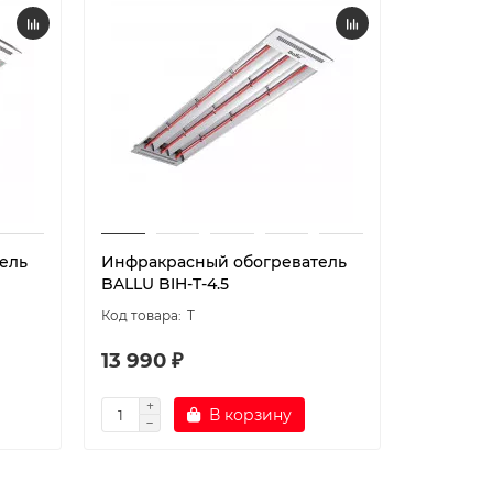
ель
Инфракрасный обогреватель
Обогрев
BALLU BIH-T-4.5
BALLU BI
T
13 990 ₽
6 190 ₽
В корзину