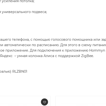
т усиления потолка;
 универсального подвеса;
ашего телефона, с помощью голосового помощника или за
и автоматически по расписанию. Для этого в схему питан
ное приложение. Для подключения к приложению Hommyn п
Яндекс – умная колонка Алиса с поддержкой ZigBee.
тралью) RLZBN01