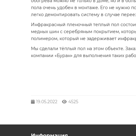
обогрева можно не только в доме, но и в бол
пола очень удобен в монтаже. Его не нужно 
легко демонтировать систему в случае переез
Инфракрасный пленочный теплый пол состоит
медных шин с серебряным покрытием, которы
полимером, который не задерживает инфракра
Мы сделали тёплый пол на этом объекте. Зака
компании «Буран» для выполнения таких рабо
19.05.2022
4525
Информация