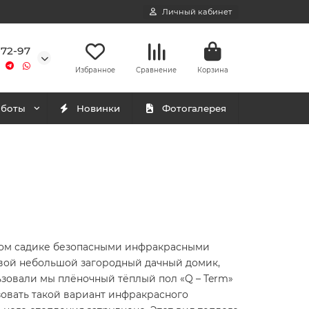
Личный кабинет
-72-97
Избранное
Сравнение
Корзина
аботы
Новинки
Фотогалерея
ском садике безопасными инфракрасными
 свой небольшой загородный дачный домик,
ьзовали мы плёночный тёплый пол «Q – Term»
зовать такой вариант инфракрасного