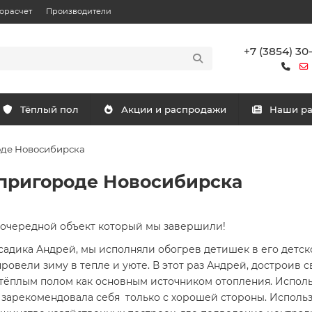
орасчет
Производители
+7 (3854) 30
Тёплый пол
Акции и распродажи
Наши р
оде Новосибирска
 пригороде Новосибирска
о очередной объект который мы завершили!
о садика Андрей, мы исполняли обогрев детишек в его дет
провели зиму в тепле и уюте. В этот раз Андрей, достроив
 тёплым полом как основным источником отопления. Испол
о зарекомендовала себя только с хорошей стороны. Исполь