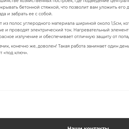
ьшинстве хозяйственных построек, где подведение централ
покрывать бетонной стяжкой, что позволит вам уложить его
да и забрать ее с собой.
 из полос углеродного материала шириной около 1,5см, 
е и проводят электрический ток. Нагревательный элемент
сное излучение и обеспечивает отличную защиту от попад
зчик, конечно же, доволен! Такая работа занимает один ден
т «под ключ».
Наши контакты